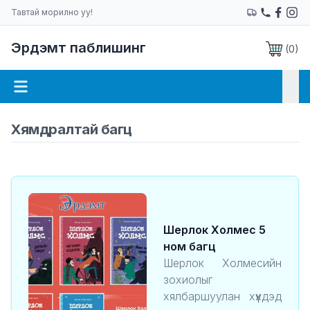
Тавтай морилно уу!
Эрдэмт паблишинг
(
0
)
Хямдралтай багц
Шерлок Холмес 5
ном багц
Шерлок Холмесийн
зохиолыг
хялбаршуулан хүүхдэд