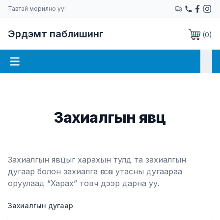
Тавтай морилно уу!
Эрдэмт паблишинг
(
0
)
Захиалгын явц
Захиалгын явцыг харахын тулд та захиалгын
дугаар болон захиалга өгсөн утасны дугаараа
оруулаад “Харах” товч дээр дарна уу.
Захиалгын дугаар