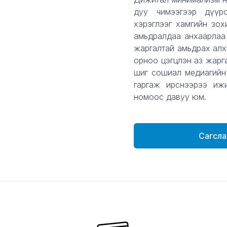
дуу чимээгээр дүүрсэ
хэрэглээг хамгийн зо
амьдралдаа анхаарлаа
жаргалтай амьдрах алх
орноо цэгцлэн аз жарг
шиг сошиал медиагийн 
гаргаж ирснээрээ ижи
номоос давуу юм.
Сагсла