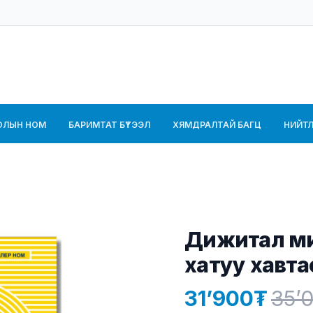
ОЛЫН НОМ
БАРИМТАТ БҮТЭЭЛ
ХЯМДРАЛТАЙ БАГЦ
НИЙТЛ
Дижитал м
хатуу хавта
31’900
35’
Product information