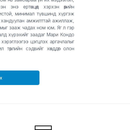
н энэ ертөнцөд хэрхэн өөрийн
хистой, минимал түвшинд хүргэж
 хандуулан амжилттай ажиллаж,
мыг зааж чадах ном юм. Яг л гэр
алд хүрэхийг заадаг Мари Кондо
хэрэглээгээ цэгцлэх аргачлалыг
л төрлийн сэдвийг хөнддөг олон
х