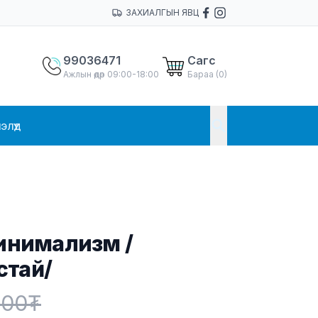
ЗАХИАЛГЫН ЯВЦ
99036471
Сагс
Ажлын өдөр 09:00-18:00
Бараа (
0
)
ЭЛҮҮД
инимализм /
стай/
000