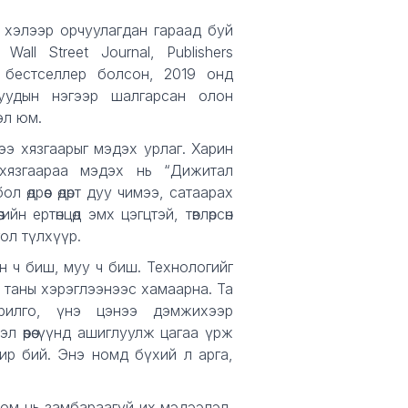
ны хэлээр орчуулагдан гараад буй
 Wall Street Journal, Publishers
 бестселлер болсон, 2019 онд
уудын нэгээр шалгарсан олон
эл юм.
э хязгаарыг мэдэх урлаг. Харин
хязгаараа мэдэх нь “Дижитал
 өдрөөс өдөрт дуу чимээ, сатаарах
ийн ертөнцөд эмх цэгцтэй, төвлөрсөн
ол түлхүүр.
н ч биш, муу ч биш. Технологийг
 таны хэрэглээнээс хамаарна. Та
зорилго, үнэ цэнээ дэмжихээр
л өөрөө үүнд ашиглуулж цагаа үрж
чир бий. Энэ номд бүхий л арга,
ом нь замбараагүй их мэдээлэл,