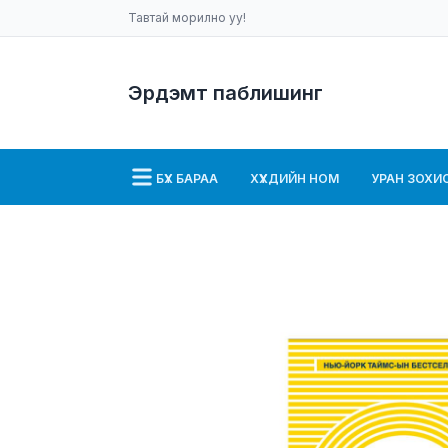
Тавтай морилно уу!
Эрдэмт паблишинг
БҮХ БАРАА
ХҮҮХДИЙН НОМ
УРАН ЗОХИ