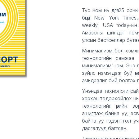
Description
Тус ном нь өдгөө 25 ор
бөгөөд New York Times,
weekly, USA today-ын
Амазоны шилдэг ном
улсын бестселлер бүтэ
Минимализм бол хэмжэ
технологийн хэмжээ 
минимализм" юм. Энэ бол
зүйлс нэмэгдэж буй өнөөг
амьдралыг бий болгох г
Үнэндээ технологи сай
хэрхэн тодорхойлох нь
технологийг өөрийн 
ашиглаж байна уу, эсвэ
байна уу гэдэгт гол у
дасгалууд багтсан.
Дижитал минимализм н