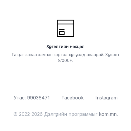
Хүргэлтийн нөхцөл
Та цаг заваа хэмнэн гэртээ хүргүүлээд аваарай. Хүргэлт
8’000
.
Утас: 99036471
Facebook
Instagram
© 2022-2026 Дэлгүүрийн программыг
kom.mn
.