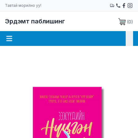
Тавтай морилно уу!
Эрдэмт паблишинг
(
0
)