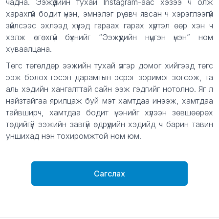
чадна. Ээжүүдийн тухай Instagram-аас хэзээ ч олж
харахгүй бодит үнэн, эмнэлэг рүү авч явсан ч хэрэглээгүй
зүйлсээс эхлээд хүүхэд гараах гарах хүртэл өөр хэн ч
хэлж өгөхгүй бүхнийг “Ээжүүдийн нүцгэн үнэн” ном
хуваалцана.
Төгс төгөлдөр ээжийн тухай үлгэр домог хийгээд төгс
ээж болох гэсэн дарамтын эсрэг зоримог зогсож, та
аль хэдийн хангалттай сайн ээж гэдгийг нотолно. Яг л
найзтайгаа ярилцаж буй мэт хамтдаа инээж, хамтдаа
тайвширч, хамтдаа бодит үнэнийг хүлээн зөвшөөрөх
төдийгүй ээжийн завгүй өдрүүдийн хэдийд ч барин тавин
уншихад нэн тохиромжтой ном юм.
Сагслах