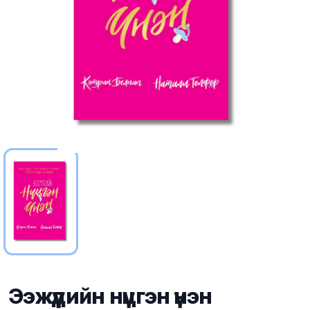
Ээжүүдийн нүцгэн үнэн