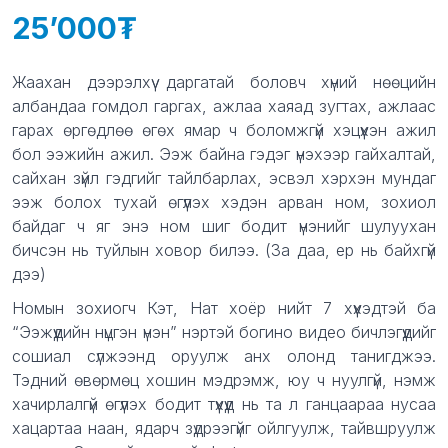
25’000
Product information
Description
Жаахан дээрэлхүү даргатай боловч хүний нөөцийн
албандаа гомдол гаргах, ажлаа хаяад зугтах, ажлаас
гарах өргөдлөө өгөх ямар ч боломжгүй хэцүүхэн ажил
бол ээжийн ажил. Ээж байна гэдэг үнэхээр гайхалтай,
сайхан зүйл гэдгийг тайлбарлах, эсвэл хэрхэн мундаг
ээж болох тухай өгүүлэх хэдэн арван ном, зохиол
байдаг ч яг энэ ном шиг бодит үнэнийг шулуухан
бичсэн нь туйлын ховор билээ. (За даа, ер нь байхгүй
дээ)
Номын зохиогч Кэт, Нат хоёр нийт 7 хүүхэдтэй ба
“Ээжүүдийн нүцгэн үнэн” нэртэй богино видео бичлэгүүдийг
сошиал сүлжээнд оруулж анх олонд танигджээ.
Тэдний өвөрмөц хошин мэдрэмж, юу ч нуулгүй, нэмж
хачирлалгүй өгүүлэх бодит түүхүүд нь та л ганцаараа нусаа
хацартаа наан, ядарч зүдрээгүйг ойлгуулж, тайвшруулж