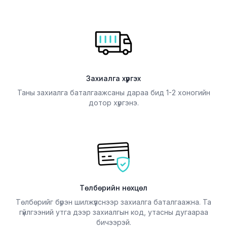
Захиалга хүргэх
Таны захиалга баталгаажсаны дараа бид 1-2 хоногийн
дотор хүргэнэ.
Төлбөрийн нөхцөл
Төлбөрийг бүрэн шилжүүлснээр захиалга баталгаажна. Та
гүйлгээний утга дээр захиалгын код, утасны дугаараа
бичээрэй.