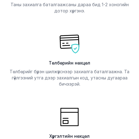
Таны захиалга баталгаажсаны дараа бид 1-2 хоногийн
дотор хүргэнэ.
Төлбөрийн нөхцөл
Төлбөрийг бүрэн шилжүүлснээр захиалга баталгаажна. Та
гүйлгээний утга дээр захиалгын код, утасны дугаараа
бичээрэй.
Хүргэлтийн нөхцөл