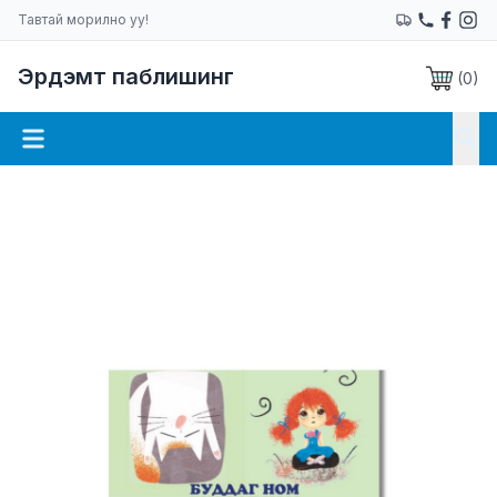
Тавтай морилно уу!
Эрдэмт паблишинг
(
0
)