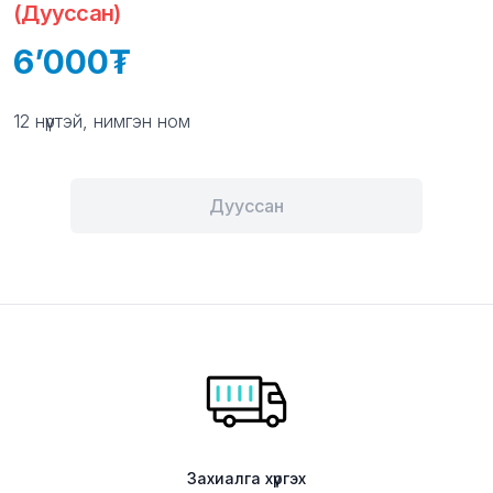
(Дууссан)
6’000
Product information
Description
12 нүүртэй, нимгэн ном
Дууссан
Захиалга хүргэх