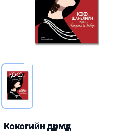
Кокогийн дүрмүүд