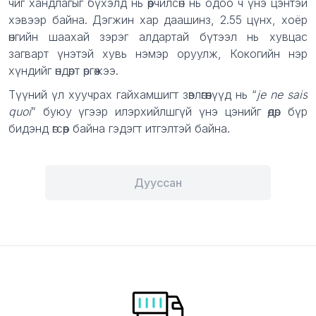
чиг хандлагыг бүхэлд нь өөрчилсөн нь одоо ч үнэ цэнтэй
хэвээр байна. Дэгжин хар даашинз, 2.55 цүнх, хоёр
өнгийн шаахай зэрэг алдартай бүтээл нь хувцас
загварт үнэтэй хувь нэмэр оруулж, Кокогийн нэр
хүндийг өндөрт өргөжээ.
Түүний үл хуучрах гайхамшигт зөвлөгөөнүүд нь “
je ne sais
quoi
” буюу үгээр илэрхийлшгүй үнэ цэнийг өдөр бүр
бидэнд өгсөөр байна гэдэгт итгэлтэй байна.
Дууссан