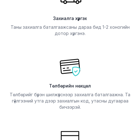
Захиалга хүргэх
Таны захиалга баталгаажсаны дараа бид 1-2 хоногийн
дотор хүргэнэ.
Төлбөрийн нөхцөл
Төлбөрийг бүрэн шилжүүлснээр захиалга баталгаажна. Та
гүйлгээний утга дээр захиалгын код, утасны дугаараа
бичээрэй.