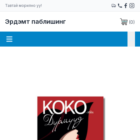
Тавтай морилно уу!
Эрдэмт паблишинг
(
0
)