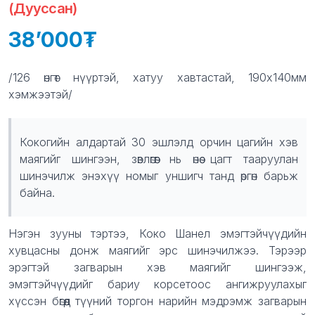
(Дууссан)
38’000
Product information
Description
/126 өнгөт нүүртэй, хатуу хавтастай, 190х140мм
хэмжээтэй/
Кокогийн алдартай 30 эшлэлд орчин цагийн хэв
маягийг шингээн, зөвлөгөөг нь өнөө цагт тааруулан
шинэчилж энэхүү номыг уншигч танд өргөн барьж
байна.
Нэгэн зууны тэртээ, Коко Шанел эмэгтэйчүүдийн
хувцасны донж маягийг эрс шинэчилжээ. Тэрээр
эрэгтэй загварын хэв маягийг шингээж,
эмэгтэйчүүдийг бариу корсетоос ангижруулахыг
хүссэн бөгөөд түүний торгон нарийн мэдрэмж загварын