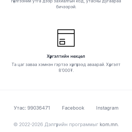
гүйлгээний утга дээр захиалгын код, утасны дугаараа
бичээрэй.
Хүргэлтийн нөхцөл
Та цаг заваа хэмнэн гэртээ хүргүүлээд аваарай. Хүргэлт
8’000
.
Утас: 99036471
Facebook
Instagram
© 2022-2026 Дэлгүүрийн программыг
kom.mn
.