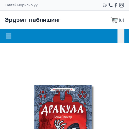
Тавтай морилно уу!
Эрдэмт паблишинг
(
0
)