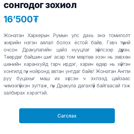
сонгодог зохиол
16’500
Product information
Description
Жонатан Харкерын Румын улс дахь энэ томилолт
жирийн нэгэн аялал болох ёстой байв. Гэвч түүний
очсон Дракулагийн цайз нууцлаг зүйлсээр дүүрэн.
Төөрдөг байшин шиг асар том мөртөө эзэн нь зөвхөн
шөнийн харанхуйд гарч ирдэг, харин өдөр нь хүйтэн
хонгилд гүн нойронд автан унтдаг байв! Жонатан Англи
руу буцахыг маш их хүссэн ч эхлээд цайзаас
чимээгүйхэн зугтаж, гүн Дракула дагахгүй байгаасай гэж
залбирах хэрэгтэй.
Сагслах