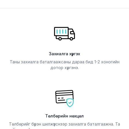
Захиалга хүргэх
Таны захиалга баталгаажсаны дараа бид 1-2 хоногийн
дотор хүргэнэ.
Төлбөрийн нөхцөл
Төлбөрийг бүрэн шилжүүлснээр захиалга баталгаажна. Та